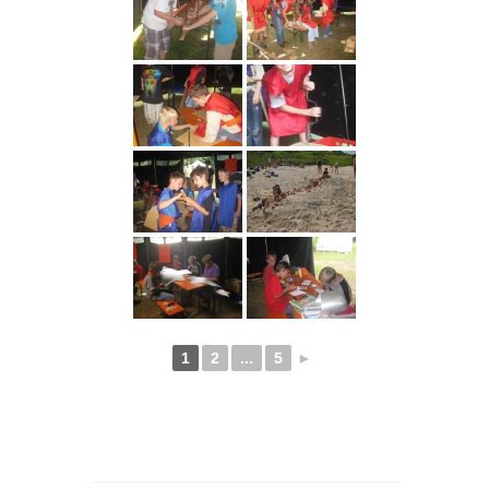
1
2
...
5
►