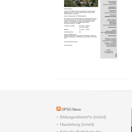
DPSG News
Bildungsreferent*in (m/w/d)
Hausleitung (m/w/d)
Kritische Begleitung des