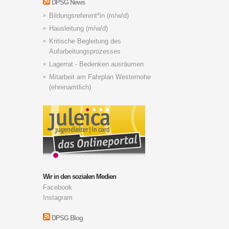
DPSG News
Bildungsreferent*in (m/w/d)
Hausleitung (m/w/d)
Kritische Begleitung des
Aufarbeitungsprozesses
Lagerrat - Bedenken ausräumen
Mitarbeit am Fahrplan Westernohe
(ehrenamtlich)
Wir in den sozialen Medien
Facebook
Instagram
DPSG Blog