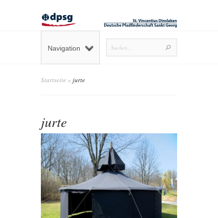
Navigation
Startseite
»
jurte
jurte