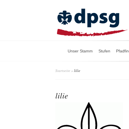
Unser Stamm
Stufen
Pfadfi
Startseite
»
lilie
lilie