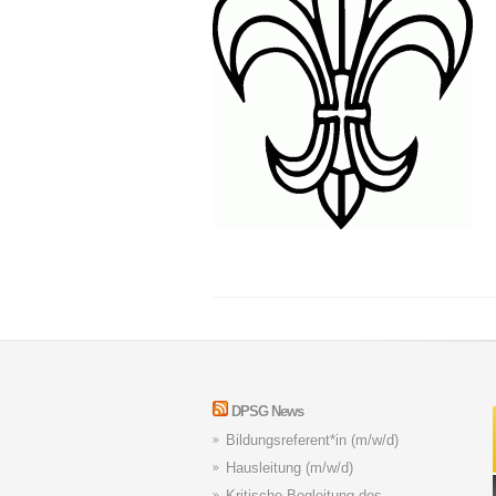
DPSG News
Bildungsreferent*in (m/w/d)
Hausleitung (m/w/d)
Kritische Begleitung des