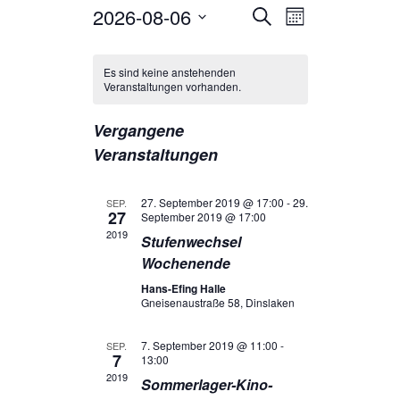
Veranstaltungen
Veranstaltun
2026-08-06
Suche
Monat
Ansichten-
Suche
Datum
Navigation
Kalender
und
wählen.
von
Ansichten,
Es sind keine anstehenden
Veranstaltungen vorhanden.
Veranstaltungen
Navigation
Vergangene
Veranstaltungen
27. September 2019 @ 17:00
-
29.
SEP.
27
September 2019 @ 17:00
2019
Stufenwechsel
Wochenende
Hans-Efing Halle
Gneisenaustraße 58, Dinslaken
7. September 2019 @ 11:00
-
SEP.
7
13:00
2019
Sommerlager-Kino-