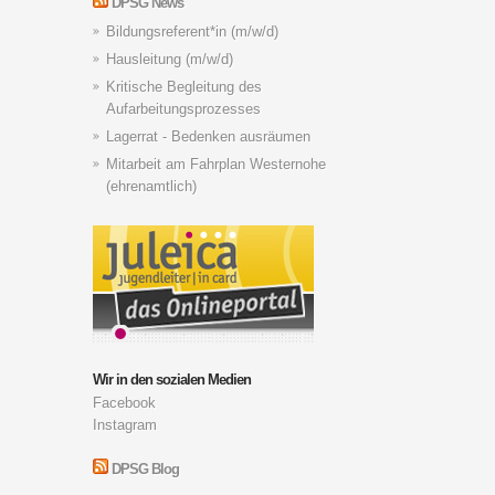
DPSG News
Bildungsreferent*in (m/w/d)
Hausleitung (m/w/d)
Kritische Begleitung des
Aufarbeitungsprozesses
Lagerrat - Bedenken ausräumen
Mitarbeit am Fahrplan Westernohe
(ehrenamtlich)
Wir in den sozialen Medien
Facebook
Instagram
DPSG Blog