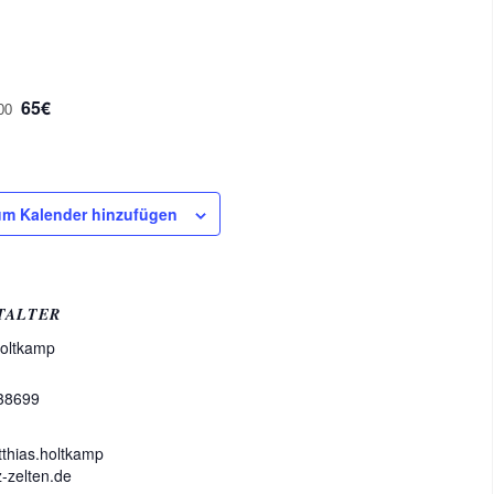
65€
00
m Kalender hinzufügen
TALTER
Holtkamp
38699
tthias.holtkamp
-zelten.de