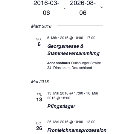
2016-03-
2026-08-
Navigation
und
 - 
06
06
Ansichten,
Navigation
Datum
März 2016
wählen.
6. März 2016 @ 10:00
-
17:00
SO.
6
Georgsmesse &
Stammesversammlung
Johannahaus
Duisburger Straße
34, Dinslaken, Deutschland
Mai 2016
13. Mai 2016 @ 17:00
-
16. Mai
FR.
2016 @ 18:00
13
Pfingstlager
26. Mai 2016 @ 10:00
-
13:00
DO.
26
Fronleichnamsprozession