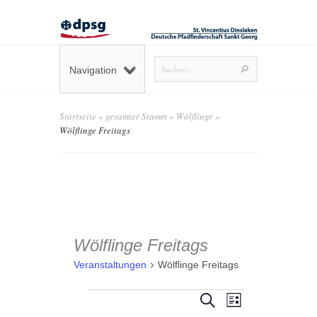
Navigation
Startseite
»
gesamter Stamm
»
Wölflinge
»
Wölflinge Freitags
Wölflinge Freitags
Veranstaltungen
Wölflinge Freitags
Veranstaltungen
Veranstaltungen
Veranstaltun
Suche
Liste
Ansichten-
Suche