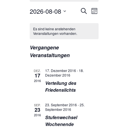
Veranstaltungen
Veranstaltun
2026-08-08
Suche
Monat
Ansichten-
Suche
Datum
Navigation
Kalender
und
wählen.
von
Ansichten,
Es sind keine anstehenden
Veranstaltungen vorhanden.
Veranstaltungen
Navigation
Vergangene
Veranstaltungen
17. Dezember 2016
-
18.
DEZ.
17
Dezember 2016
2016
Verteilung des
Friedenslichts
23. September 2016
-
25.
SEP.
23
September 2016
2016
Stufenwechsel
Wochenende